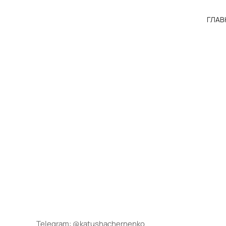
ГЛАВ
Telegram: @katushachernenko