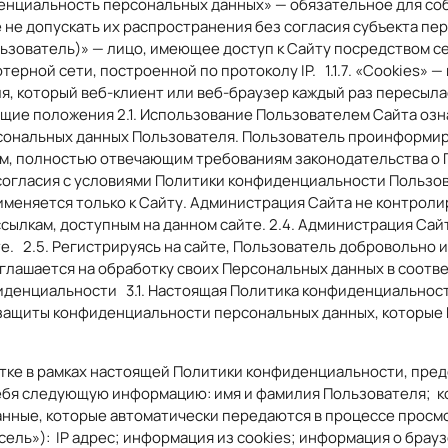
иденциальность персональных данных» — обязательное для 
не допускать их распространения без согласия субъекта пе
ользователь)» — лицо, имеющее доступ к Сайту посредством сет
терной сети, построенной по протоколу IP. 1.1.7. «Cookies»
я, который веб-клиент или веб-браузер каждый раз пересыла
бщие положения 2.1. Использование Пользователем Сайта озн
ональных данных Пользователя. Пользователь проинформирова
ием, полностью отвечающим требованиям законодательства 
несогласия с условиями Политики конфиденциальности Пользо
меняется только к Сайту. Администрация Сайта не контролир
ссылкам, доступным на данном сайте. 2.4. Администрация Са
. 2.5. Регистрируясь на сайте, Пользователь добровольно 
глашается на обработку своих Персональных данных в соотв
иденциальности 3.1. Настоящая Политика конфиденциальнос
защиты конфиденциальности персональных данных, которые 
отке в рамках настоящей Политики конфиденциальности, пр
ебя следующую информацию: имя и фамилия Пользователя; к
 данные, которые автоматически передаются в процессе просм
сель»): IP адрес; информация из cookies; информация о бра