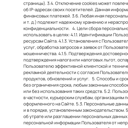
страницы). 3.4. Отключение cookies может повлеч
об IP-адресах своих посетителей. Данная информ
финансовых платежей. 3.6. Любая иная персонал
и т. д.) подлежит надежному хранению и нераспро
конфиденциальности. 4. Цели сбора персонально
использовать в целях: 4.1.1. Идентификации Поль
ресурсам Сайта. 4.1.3. Установления с Пользова
услуг, обработка запросов и заявок от Пользова
мошенничества. 4.1.5. Подтверждения достоверно
подтверждения налога или налоговых льгот, оспа
Пользователю эффективной клиентской и техниче
рекламной деятельности с согласия Пользователя
продуктов, обновлений и услуг. 5. Способы и ср
без ограничения срока, любым законным способо
или без использования таких средств. 5.2. Поль
в частности, курьерским службам, организациям 
оформленного на Сайте. 5.3. Персональные данн
и в порядке, установленным законодательством.
об утрате или разглашении персональных данных
персональной информации Пользователя от непра