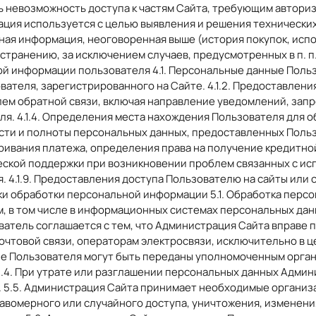
ь невозможность доступа к частям Сайта, требующим авториз
ация используется с целью выявления и решения технически
ьная информация, неоговоренная выше (история покупок, ис
странению, за исключением случаев, предусмотренных в п. п. 
й информации пользователя 4.1. Персональные данные Поль
зователя, зарегистрированного на Сайте. 4.1.2. Предоставл
телем обратной связи, включая направление уведомлений, зап
теля. 4.1.4. Определения места нахождения Пользователя дл
сти и полноты персональных данных, предоставленных Пользо
ривания платежа, определения права на получение кредитной
ской поддержки при возникновении проблем связанных с исп
. 4.1.9. Предоставления доступа Пользователю на сайты или
оки обработки персональной информации 5.1. Обработка пер
м, в том числе в информационных системах персональных да
зователь соглашается с тем, что Администрация Сайта вправе
почтовой связи, операторам электросвязи, исключительно в 
ые Пользователя могут быть переданы уполномоченным орган
 5.4. При утрате или разглашении персональных данных Адми
. 5.5. Администрация Сайта принимает необходимые организ
вомерного или случайного доступа, уничтожения, изменения