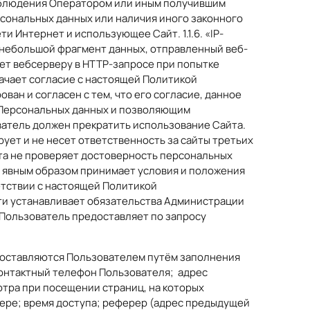
соблюдения Оператором или иным получившим
рсональных данных или наличия иного законного
и Интернет и использующее Сайт. 1.1.6. «IP-
 — небольшой фрагмент данных, отправленный веб-
ет вебсерверу в HTTP-запросе при попытке
ачает согласие с настоящей Политикой
н и согласен с тем, что его согласие, данное
о Персональных данных и позволяющим
ватель должен прекратить использование Сайта.
ует и не несет ответственность за сайты третьих
йта не проверяет достоверность персональных
и явным образом принимает условия и положения
етствии с настоящей Политикой
ти устанавливает обязательства Администрации
Пользователь предоставляет по запросу
едоставляются Пользователем путём заполнения
онтактный телефон Пользователя; адрес
отра при посещении страниц, на которых
узере; время доступа; реферер (адрес предыдущей