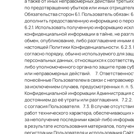
а также от иных неправомерных действий третьих
по предотвращению убытков или иных отрицатель
Обязательства сторон 6.1. Пользователь обязан: 
дополнить предоставленную информацию о персон
6.2.1. Использовать полученную информацию искл
конфиденциальной информации в тайне, не разгл
обмен, опубликование, либо разглашение иными в
настоящей Политики Конфиденциальности. 6.2.3
согласно порядку, обычно используемого для за
персональных данных, относящихся к соответств
либо уполномоченного органа по защите прав су
или неправомерных действий. 7. Ответственность
понесённые Пользователем в связи с неправомер
за исключением случаев, предусмотренных п. п. 5.
Конфиденциальной информации Администрация сай
достоянием до её утраты или разглашения. 7.2.2.
с согласия Пользователя. 7.3. В случае отсутств
работ технического характера, обеспечивающих 
за неполучение последними какой-либо информац
в результате использования материалов, получен
регистрации Пользователя и использования Сайт