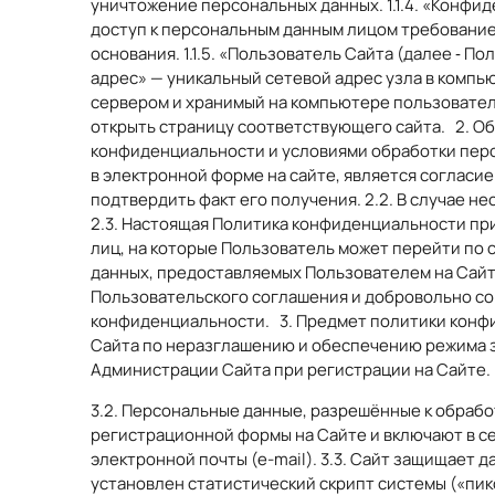
уничтожение персональных данных. 1.1.4. «Конф
доступ к персональным данным лицом требование 
основания. 1.1.5. «Пользователь Сайта (далее ‑ П
адрес» — уникальный сетевой адрес узла в компью
сервером и хранимый на компьютере пользовател
открыть страницу соответствующего сайта. 2. О
конфиденциальности и условиями обработки перс
в электронной форме на сайте, является соглас
подтвердить факт его получения. 2.2. В случае 
2.3. Настоящая Политика конфиденциальности при
лиц, на которые Пользователь может перейти по 
данных, предоставляемых Пользователем на Сайте
Пользовательского соглашения и добровольно со
конфиденциальности. 3. Предмет политики конф
Сайта по неразглашению и обеспечению режима 
Администрации Сайта при регистрации на Сайте.
3.2. Персональные данные, разрешённые к обраб
регистрационной формы на Сайте и включают в с
электронной почты (e-mail). 3.3. Сайт защищает
установлен статистический скрипт системы («пик