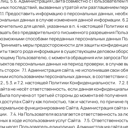
 лиц. 5.6. Администрация Сайта совместно с Пользователем
ных последствий, вызванных утратой или разглашением пер
6.1.1. Предоставить информацию о персональных данных, необх
альных данных в случае изменения данной информации. 6.2
ючительно для целей, указанных в п. 4 настоящей Политики 
ашать без предварительного письменного разрешения Пользо
озможными способами переданных персональных данных Пользо
. Принимать меры предосторожности для защиты конфиденци
щиты такого рода информации в существующем деловом оборо
ующему Пользователю, с момента обращения или запроса Пол
бъектов персональных данных на период проверки, в случае
 сторон 7.1. Администрация сайта, не исполнившая свои обя
ным использованием персональных данных, в соответствии 
2., 5.3. и 7.2. настоящей Политики Конфиденциальности. 7.2.
та не несёт ответственность, если данная конфиденциальна
 Была получена от третьей стороны до момента её получения
ия доступа к Сайту как полностью, так и частично, по причин
нормальное функционирование Сайта, Администрация сайта 
ии. 7.4. На Пользователя возлагается ответственность за л
ных в ходе использования услуг Сайта. 7.5. Ответственност
ом несет Пользователь единолично. Администрация сайта не