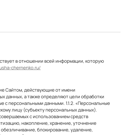
ствует в отношении всей информации, которую
usha-chernenko.ru/
ие Сайтом, действующие от имени
ых данных, а также определяют цели обработки
е с персональными данными. 1.1.2. «Персональные
ому лицу (субъекту персональных данных).
, совершаемых с использованием средств
атизацию, накопление, хранение, уточнение
 обезличивание, блокирование, удаление,