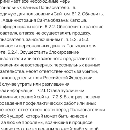
 принимает все необходимые меры
сональных данных Пользователя. 6.
одимую для пользования Сайтом. 6.1.2. Обновить,
. Администрация Сайта обязана: Катюша,
конфиденциальности. 6.2.2. Обеспечить хранение
вателя, а также не осуществлять продажу,
вателя, за исключением п. п. 5.2. и 5.3.
альности персональных данных Пользователя
те. 6.2.4. Осуществить блокирование
ьзователя или его законного представителя
 выявления недостоверных персональных данных
зательства, несёт ответственность за убытки,
с законодательством Российской Федерации,
 В случае утраты или разглашения
я информация: 7.2.1. Стала публичным
 Администрацией сайта. 7.2.3. Была разглашена
е проведения профилактических работ или иных
не несёт ответственности перед Пользователями
юбой ущерб, который может быть нанесен
ь за любые проблемы, возникшие в процессе
 является ответственным за какой-либо ущерб